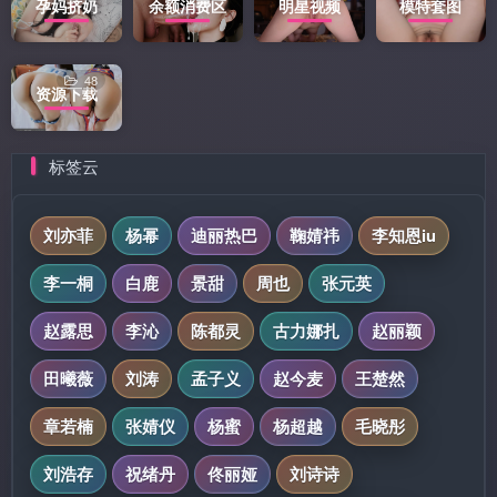
孕妈挤奶
余额消费区
明星视频
模特套图
48
资源下载
标签云
刘亦菲
杨幂
迪丽热巴
鞠婧祎
李知恩iu
李一桐
白鹿
景甜
周也
张元英
赵露思
李沁
陈都灵
古力娜扎
赵丽颖
田曦薇
刘涛
孟子义
赵今麦
王楚然
章若楠
张婧仪
杨蜜
杨超越
毛晓彤
刘浩存
祝绪丹
佟丽娅
刘诗诗