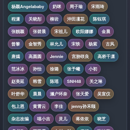
杨颖Angelababy
奶咪
周子瑜
宋雨琦
程潇
关晓彤
柳岩
沖田凜花
陈钰琪
张靓颖
张碧晨
宋祖儿
欧阳娜娜
金晨
曾黎
金智秀
林允儿
宋轶
杨紫
古风
唐嫣
高圆圆
Jennie
宫胁咲良
高桥千凛
范冰冰
孙怡
徐璐
张予曦
小初
赵美延
韩雪
陈瑶
SNH48
关之琳
叶舒华
晨晨
濑户环奈
张天爱
吴宣仪
包上恩
黄霄云
李佳
jenny孙禾颐
杂志改编
喵小吉
灵儿
蒋依依
晓芝