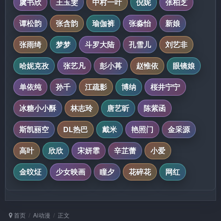
虞书欣
王玉雯
中村一叶
倪妮
张柏芝
谭松韵
张含韵
瑜伽裤
张淼怡
新娘
张雨绮
梦梦
斗罗大陆
孔雪儿
刘艺非
哈妮克孜
张艺凡
彭小苒
赵惟依
眼镜娘
单依纯
孙千
江疏影
博纳
桜井宁宁
冰糖小小酥
林志玲
唐艺昕
陈紫函
斯凯丽空
DL热巴
戴米
艳照门
金采源
高叶
欣欣
宋妍霏
辛芷蕾
小爱
金旼炡
少女映画
瞳夕
花碎花
网红
首页
Ai动漫
正文