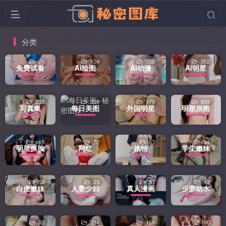
分类
21
124
338
202
免费试看
Ai绘图
Ai动漫
Ai明星
232
358
179
839
写真集
每日美图
外国明星
明星原图
465
72
67
84
明星换脸
网红
推特
学生嫩妹
52
23
67
48
白虎嫩妹
人妻少妇
真人漫画
少萝幼水
32
231
156
90