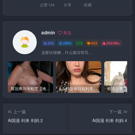
点赞
124
分享
收藏
admin
关注
303
2893
0
403
2043W+
这家伙很懒，什么都没有写...
陈冠希与张柏芝【艳照门】图集 1
9.3 精选每日福利美图 极品
上一篇
下一篇
Ai国漫 剑来 剑妈 2
Ai国漫 剑来 剑妈 4