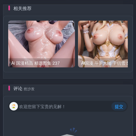
相关推荐
Ai 国漫精品 精选图集 237
Ai国漫 斗罗大陆 千仞雪 5
评论
抢沙发
欢迎您留下宝贵的见解！
提交