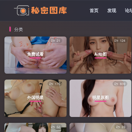
首页
发现
论
分类
21
124
免费试看
Ai绘图
179
839
外国明星
明星原图
52
23