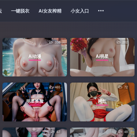
坛
一键脱衣
Ai女友榨精
小女入口
338
202
Ai动漫
Ai明星
465
72
明星换脸
网红
67
48