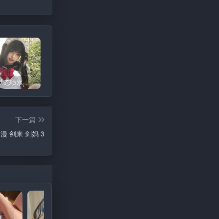
精选少萝幼态喷水 白丝小钕 图集 29
杨幂 原图去衣系列 13
宋祖儿 原图去衣系列 3
下一篇
国漫 剑来 剑妈 3