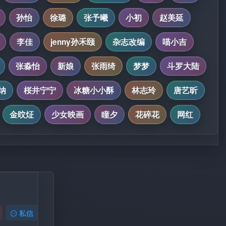
孙怡
徐璐
张予曦
小初
赵美延
李佳
jenny孙禾颐
杂志改编
喵小吉
张淼怡
新娘
张雨绮
梦梦
斗罗大陆
纳
桜井宁宁
冰糖小小酥
林志玲
唐艺昕
金旼炡
少女映画
瞳夕
花碎花
网红
私信