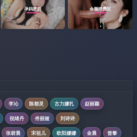
孕妈挤奶
余额消费区
李沁
陈都灵
古力娜扎
赵丽颖
祝绪丹
佟丽娅
刘诗诗
张碧晨
宋祖儿
欧阳娜娜
金晨
曾黎