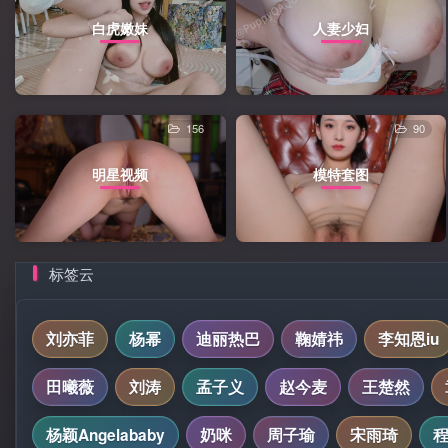
白虎嫩妹
人妻少妇
156
90
明星视频
模特套图
标签云
刘亦菲
杨幂
迪丽热巴
鞠婧祎
李知恩iu
田曦薇
刘涛
孟子义
赵今麦
王楚然
杨颖Angelababy
奶咪
周子瑜
宋雨琦