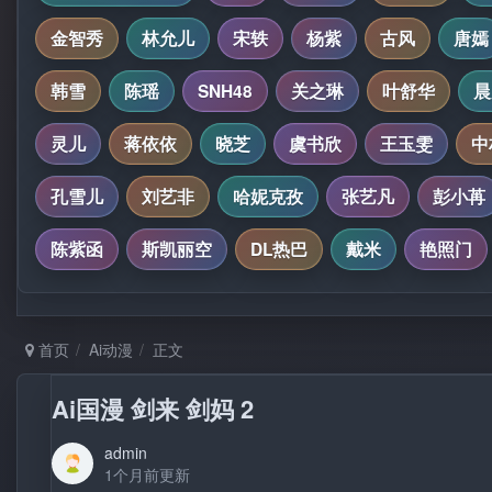
金智秀
林允儿
宋轶
杨紫
古风
唐嫣
韩雪
陈瑶
SNH48
关之琳
叶舒华
晨
灵儿
蒋依依
晓芝
虞书欣
王玉雯
中
孔雪儿
刘艺非
哈妮克孜
张艺凡
彭小苒
陈紫函
斯凯丽空
DL热巴
戴米
艳照门
首页
Ai动漫
正文
Ai国漫 剑来 剑妈 2
admin
1个月前更新