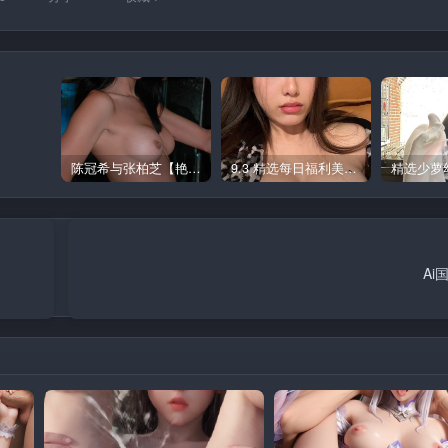
陈冠希与张柏芝【艳照门】图集 1
9.3 精选每日福利美图 极品
Ai