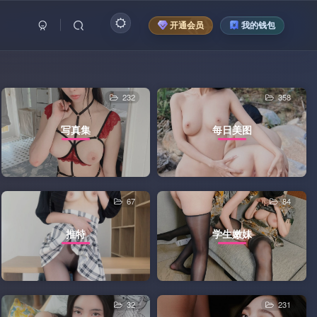
开通会员
我的钱包
232
358
写真集
每日美图
67
84
推特
学生嫩妹
32
231