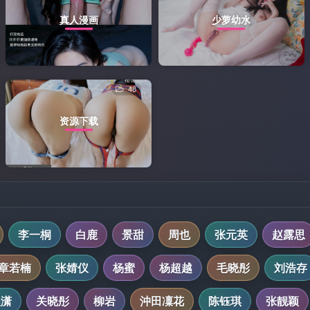
真人漫画
少萝幼水
48
资源下载
李一桐
白鹿
景甜
周也
张元英
赵露思
章若楠
张婧仪
杨蜜
杨超越
毛晓彤
刘浩存
程潇
关晓彤
柳岩
沖田凜花
陈钰琪
张靓颖