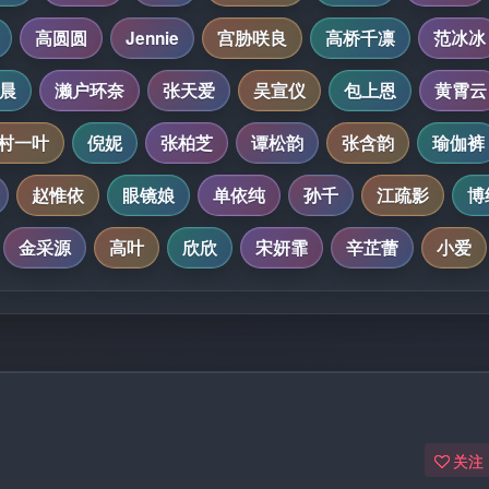
高圆圆
Jennie
宫胁咲良
高桥千凛
范冰冰
晨
濑户环奈
张天爱
吴宣仪
包上恩
黄霄云
村一叶
倪妮
张柏芝
谭松韵
张含韵
瑜伽裤
赵惟依
眼镜娘
单依纯
孙千
江疏影
博
金采源
高叶
欣欣
宋妍霏
辛芷蕾
小爱
关注