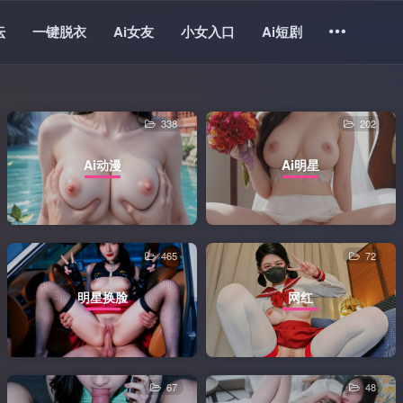
坛
一键脱衣
Ai女友
小女入口
Ai短剧
338
202
Ai动漫
Ai明星
465
72
明星换脸
网红
67
48