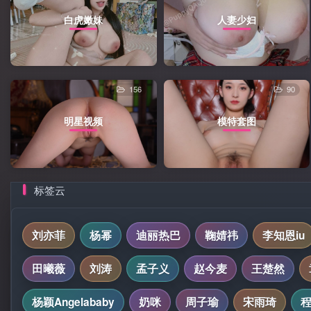
白虎嫩妹
人妻少妇
156
90
明星视频
模特套图
标签云
刘亦菲
杨幂
迪丽热巴
鞠婧祎
李知恩iu
田曦薇
刘涛
孟子义
赵今麦
王楚然
杨颖Angelababy
奶咪
周子瑜
宋雨琦