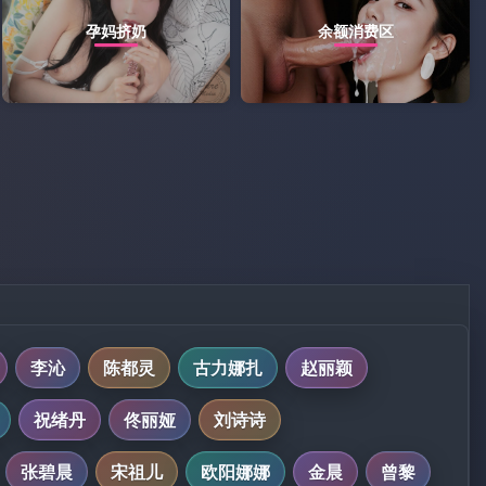
孕妈挤奶
余额消费区
李沁
陈都灵
古力娜扎
赵丽颖
祝绪丹
佟丽娅
刘诗诗
张碧晨
宋祖儿
欧阳娜娜
金晨
曾黎