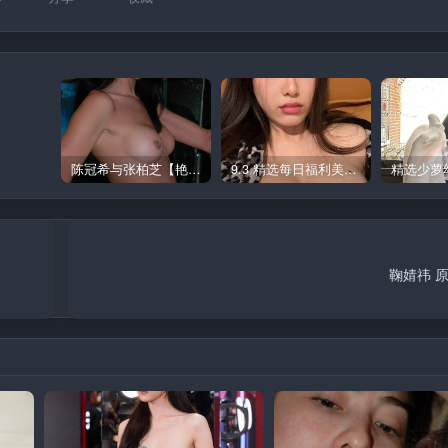
陈冠希与张柏芝【艳照门】图集 1
9.3 精选每日福利美图 极品
鞠婧祎 原