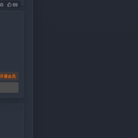
45
69
开通会员