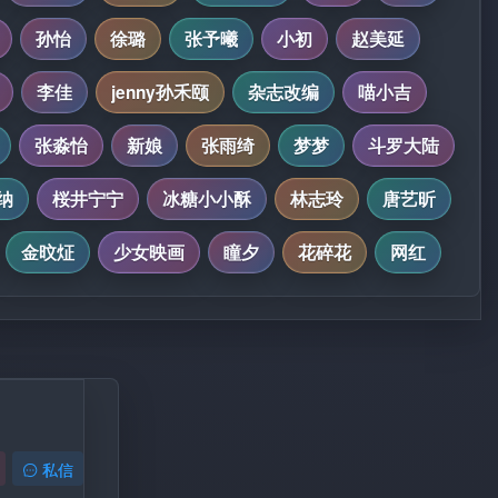
孙怡
徐璐
张予曦
小初
赵美延
李佳
jenny孙禾颐
杂志改编
喵小吉
张淼怡
新娘
张雨绮
梦梦
斗罗大陆
纳
桜井宁宁
冰糖小小酥
林志玲
唐艺昕
金旼炡
少女映画
瞳夕
花碎花
网红
私信