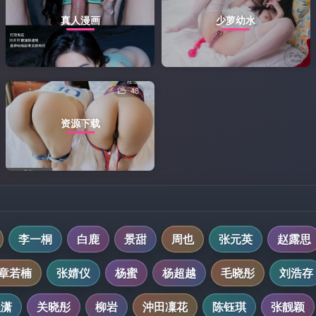
真人漫画
少萝幼水
48
资源下载
李一桐
白鹿
景甜
周也
张元英
赵露思
章若楠
张婧仪
杨蜜
杨超越
毛晓彤
刘浩存
程潇
关晓彤
柳岩
沖田凜花
陈钰琪
张靓颖