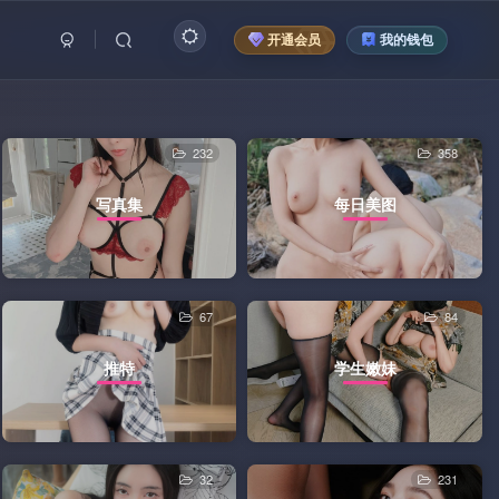
开通会员
我的钱包
232
358
写真集
每日美图
67
84
推特
学生嫩妹
32
231