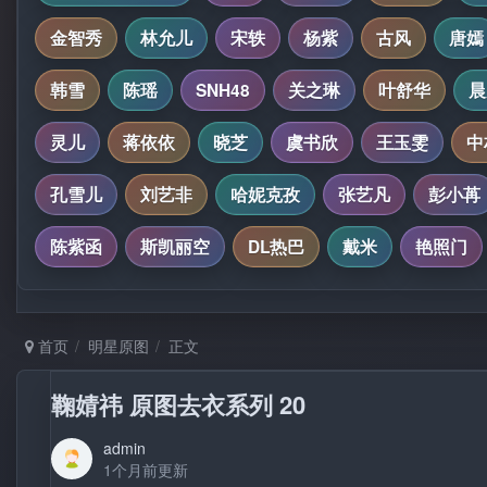
金智秀
林允儿
宋轶
杨紫
古风
唐嫣
韩雪
陈瑶
SNH48
关之琳
叶舒华
晨
灵儿
蒋依依
晓芝
虞书欣
王玉雯
中
孔雪儿
刘艺非
哈妮克孜
张艺凡
彭小苒
陈紫函
斯凯丽空
DL热巴
戴米
艳照门
首页
明星原图
正文
鞠婧祎 原图去衣系列 20
admin
1个月前更新