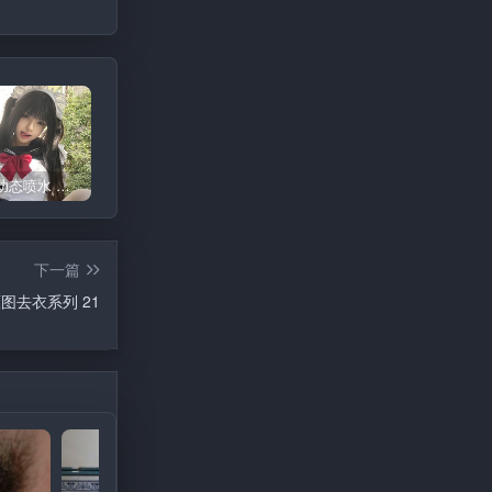
精选少萝幼态喷水 白丝小钕 图集 29
杨幂 原图去衣系列 13
宋祖儿 原图去衣系列 3
下一篇
图去衣系列 21