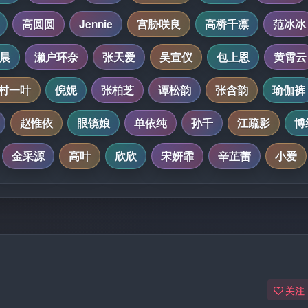
高圆圆
Jennie
宫胁咲良
高桥千凛
范冰冰
晨
濑户环奈
张天爱
吴宣仪
包上恩
黄霄云
村一叶
倪妮
张柏芝
谭松韵
张含韵
瑜伽裤
赵惟依
眼镜娘
单依纯
孙千
江疏影
博
金采源
高叶
欣欣
宋妍霏
辛芷蕾
小爱
关注