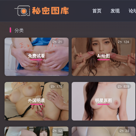
首页
发现
论
分类
21
124
免费试看
Ai绘图
179
839
外国明星
明星原图
52
23