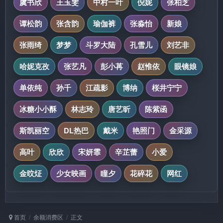
虞书欣
王玉雯
中村一叶
倪妮
张柏芝
谭松韵
张含韵
瑜伽裤
张淼怡
新娘
张雨绮
梦梦
斗罗大陆
孔雪儿
刘艺非
哈妮克孜
张艺凡
彭小苒
赵惟依
眼镜娘
单依纯
孙千
江疏影
博纳
桜井宁宁
冰糖小小酥
林志玲
唐艺昕
陈紫函
斯凯丽空
DL热巴
戴米
艳照门
金采源
高叶
欣欣
宋妍霏
辛芷蕾
小爱
金旼炡
少女映画
瞳夕
花碎花
网红
首页
余额消费区
正文