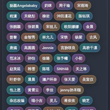
杨颖Angelababy
奶咪
周子瑜
宋雨琦
程潇
关晓彤
柳岩
沖田凜花
陈钰琪
张靓颖
张碧晨
宋祖儿
欧阳娜娜
金晨
曾黎
金智秀
林允儿
宋轶
杨紫
古风
唐嫣
高圆圆
Jennie
宫胁咲良
高桥千凛
范冰冰
孙怡
徐璐
张予曦
小初
赵美延
韩雪
陈瑶
SNH48
关之琳
叶舒华
晨晨
濑户环奈
张天爱
吴宣仪
包上恩
黄霄云
李佳
jenny孙禾颐
杂志改编
喵小吉
灵儿
蒋依依
晓芝