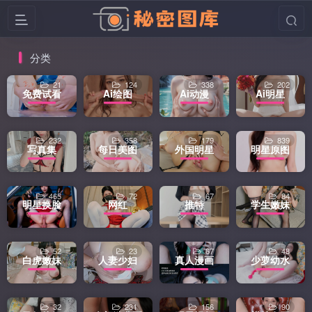
分类
21
124
338
202
免费试看
Ai绘图
Ai动漫
Ai明星
232
358
179
839
写真集
每日美图
外国明星
明星原图
465
72
67
84
明星换脸
网红
推特
学生嫩妹
52
23
67
48
白虎嫩妹
人妻少妇
真人漫画
少萝幼水
32
231
156
90