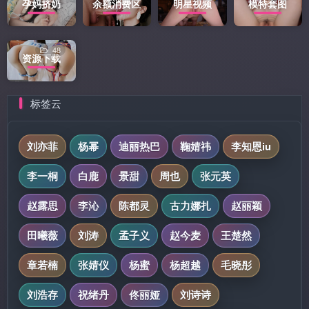
孕妈挤奶
余额消费区
明星视频
模特套图
48
资源下载
标签云
刘亦菲
杨幂
迪丽热巴
鞠婧祎
李知恩iu
李一桐
白鹿
景甜
周也
张元英
赵露思
李沁
陈都灵
古力娜扎
赵丽颖
田曦薇
刘涛
孟子义
赵今麦
王楚然
章若楠
张婧仪
杨蜜
杨超越
毛晓彤
刘浩存
祝绪丹
佟丽娅
刘诗诗