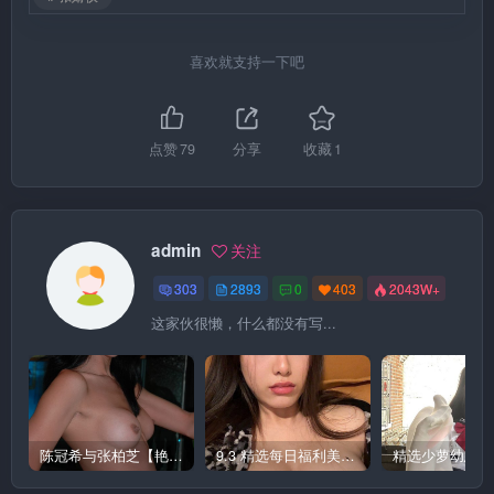
喜欢就支持一下吧
点赞
79
分享
收藏
1
admin
关注
303
2893
0
403
2043W+
这家伙很懒，什么都没有写...
陈冠希与张柏芝【艳照门】图集 1
9.3 精选每日福利美图 极品