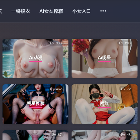
坛
一键脱衣
Ai女友榨精
小女入口
338
200
Ai动漫
Ai明星
462
72
明星换脸
网红
67
48