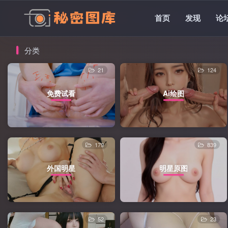
首页
发现
论
分类
21
124
免费试看
Ai绘图
179
839
外国明星
明星原图
52
23