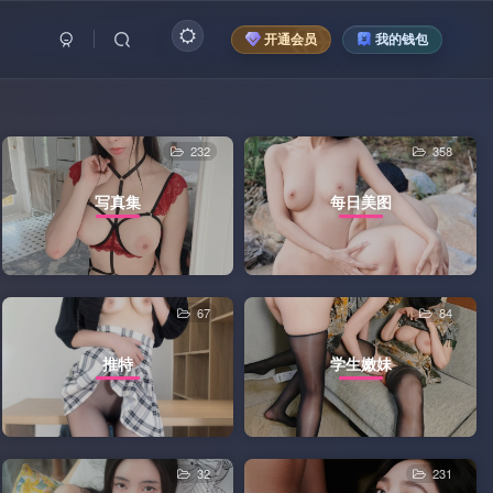
开通会员
我的钱包
232
358
写真集
每日美图
67
84
推特
学生嫩妹
32
231