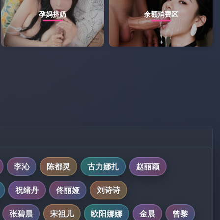
孕妈挤奶
余额消费区
李沁
陈都灵
古力娜扎
赵丽颖
祝绪丹
佟丽娅
刘诗诗
张碧晨
宋祖儿
欧阳娜娜
金晨
曾黎