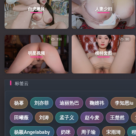
白虎嫩妹
人妻少妇
156
90
明星视频
模特套图
标签云
杨幂
刘亦菲
迪丽热巴
鞠婧祎
李知恩iu
田曦薇
刘涛
孟子义
赵今麦
王楚然
杨颖Angelababy
奶咪
周子瑜
宋雨琦