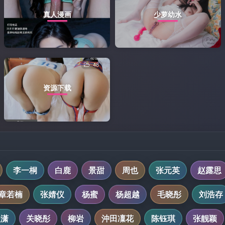
真人漫画
少萝幼水
48
资源下载
李一桐
白鹿
景甜
周也
张元英
赵露思
章若楠
张婧仪
杨蜜
杨超越
毛晓彤
刘浩存
程潇
关晓彤
柳岩
沖田凜花
陈钰琪
张靓颖