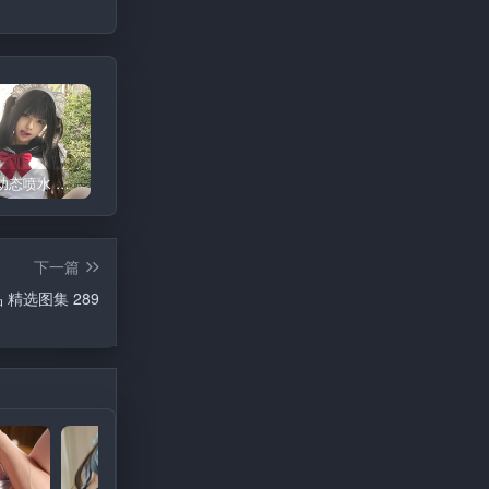
精选少萝幼态喷水 白丝小钕 图集 29
杨幂 原图去衣系列 13
宋祖儿 原图去衣系列 3
下一篇
品 精选图集 289