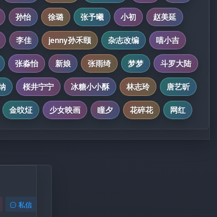
孙怡
徐璐
张予曦
小初
赵美延
李佳
jenny孙禾颐
杂志改编
喵小吉
张淼怡
新娘
张雨绮
梦梦
斗罗大陆
纳
桜井宁宁
冰糖小小酥
林志玲
唐艺昕
金旼炡
少女映画
瞳夕
花碎花
网红
私信