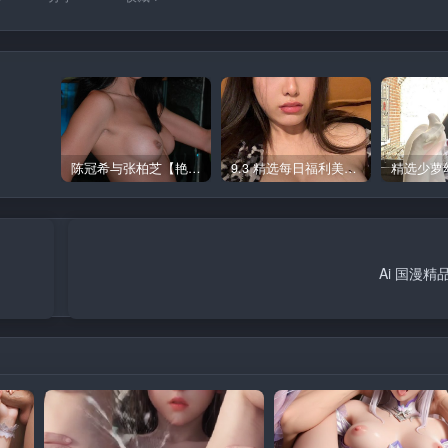
陈冠希与张柏芝【艳照门】图集 1
9.3 精选每日福利美图 极品
Ai 国漫精