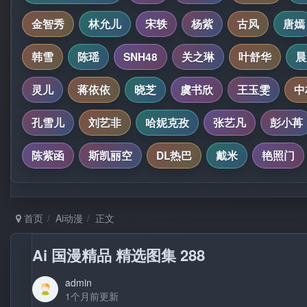
金智秀
林允儿
宋轶
杨紫
古风
唐嫣
韩雪
陈瑶
SNH48
关之琳
叶舒华
晨
灵儿
蒋依依
晓芝
虞书欣
王玉雯
中
孔雪儿
刘艺非
哈妮克孜
张艺凡
彭小苒
陈紫函
斯凯丽空
DL热巴
戴米
艳照门
首页
Ai动漫
正文
Ai 国漫精品 精选图集 288
admin
1个月前更新