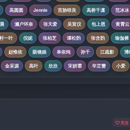
高圆圆
Jennie
宫胁咲良
高桥千凛
范冰冰
晨
濑户环奈
张天爱
吴宣仪
包上恩
黄霄云
村一叶
倪妮
张柏芝
谭松韵
张含韵
瑜伽裤
赵惟依
眼镜娘
单依纯
孙千
江疏影
博
金采源
高叶
欣欣
宋妍霏
辛芷蕾
小爱
关注