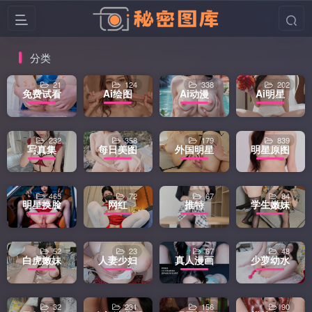
分类
21
124
338
202
免费试看
Ai绘图
Ai动漫
Ai明星
232
358
179
839
写真集
每日美图
外国明星
明星原图
465
72
67
84
明星换脸
网红
推特
学生嫩妹
52
23
67
48
白虎嫩妹
人妻少妇
真人漫画
少萝幼水
32
231
156
90