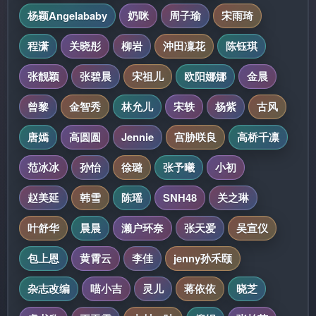
杨颖Angelababy
奶咪
周子瑜
宋雨琦
程潇
关晓彤
柳岩
沖田凜花
陈钰琪
张靓颖
张碧晨
宋祖儿
欧阳娜娜
金晨
曾黎
金智秀
林允儿
宋轶
杨紫
古风
唐嫣
高圆圆
Jennie
宫胁咲良
高桥千凛
范冰冰
孙怡
徐璐
张予曦
小初
赵美延
韩雪
陈瑶
SNH48
关之琳
叶舒华
晨晨
濑户环奈
张天爱
吴宣仪
包上恩
黄霄云
李佳
jenny孙禾颐
杂志改编
喵小吉
灵儿
蒋依依
晓芝