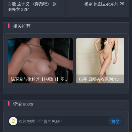
白鹿 孟子义 《奔跑吧》 原
杨幂 原图去衣系列 29
图去衣 32P
相关推荐
陈冠希与张柏芝【艳照门】图集 1
杨幂 原图去衣系列 13
评论
抢沙发
欢迎您留下宝贵的见解！
提交