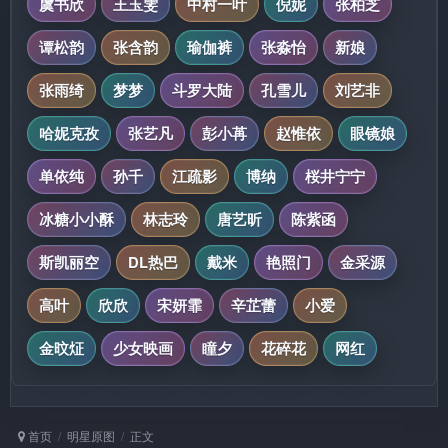
虞书欣
王玉雯
中村一叶
倪妮
张柏芝
谭松韵
张含韵
瑜伽裤
张淼怡
新娘
张雨绮
梦梦
斗罗大陆
孔雪儿
刘艺非
哈妮克孜
张艺凡
彭小苒
赵惟依
眼镜娘
单依纯
孙千
江疏影
博纳
桜井宁宁
冰糖小小酥
林志玲
唐艺昕
陈紫函
斯凯丽空
DL热巴
戴米
艳照门
金采源
高叶
欣欣
宋妍霏
辛芷蕾
小爱
金旼炡
少女映画
瞳夕
花碎花
网红
首页
明星原图
正文