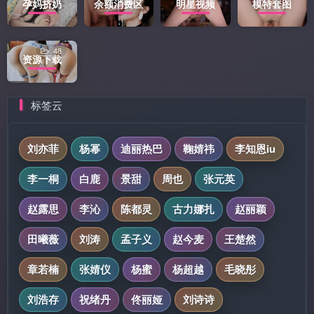
孕妈挤奶
余额消费区
明星视频
模特套图
48
资源下载
标签云
刘亦菲
杨幂
迪丽热巴
鞠婧祎
李知恩iu
李一桐
白鹿
景甜
周也
张元英
赵露思
李沁
陈都灵
古力娜扎
赵丽颖
田曦薇
刘涛
孟子义
赵今麦
王楚然
章若楠
张婧仪
杨蜜
杨超越
毛晓彤
刘浩存
祝绪丹
佟丽娅
刘诗诗