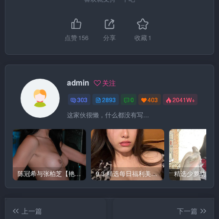
点赞
156
分享
收藏
1
admin
关注
303
2893
0
403
2041W+
这家伙很懒，什么都没有写...
陈冠希与张柏芝【艳照门】图集 1
9.3 精选每日福利美图 极品
上一篇
下一篇