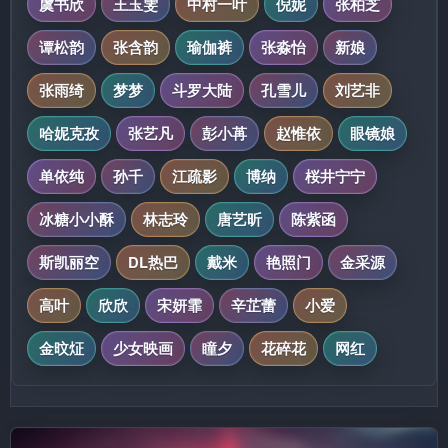
虞书欣
王玉雯
中村一叶
倪妮
张柏芝
谭松韵
张含韵
瑜伽裤
张淼怡
新娘
张雨绮
梦梦
斗罗大陆
孔雪儿
刘艺非
哈妮克孜
张艺凡
彭小苒
赵惟依
眼镜娘
单依纯
孙千
江疏影
博纳
桜井宁宁
冰糖小小酥
林志玲
唐艺昕
陈紫函
斯凯丽空
DL热巴
戴米
艳照门
金采源
高叶
欣欣
宋妍霏
辛芷蕾
小爱
金旼炡
少女映画
瞳夕
花碎花
网红