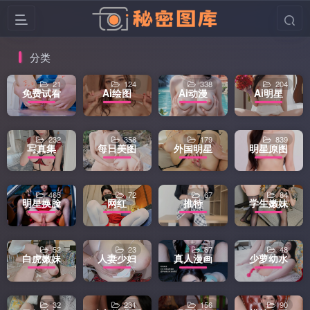
分类
21
124
338
204
免费试看
Ai绘图
Ai动漫
Ai明星
232
358
179
839
写真集
每日美图
外国明星
明星原图
465
72
67
84
明星换脸
网红
推特
学生嫩妹
52
23
67
48
白虎嫩妹
人妻少妇
真人漫画
少萝幼水
32
231
156
90