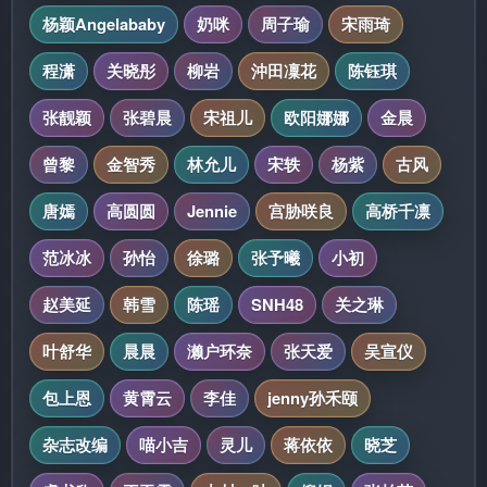
杨颖Angelababy
奶咪
周子瑜
宋雨琦
程潇
关晓彤
柳岩
沖田凜花
陈钰琪
张靓颖
张碧晨
宋祖儿
欧阳娜娜
金晨
曾黎
金智秀
林允儿
宋轶
杨紫
古风
唐嫣
高圆圆
Jennie
宫胁咲良
高桥千凛
范冰冰
孙怡
徐璐
张予曦
小初
赵美延
韩雪
陈瑶
SNH48
关之琳
叶舒华
晨晨
濑户环奈
张天爱
吴宣仪
包上恩
黄霄云
李佳
jenny孙禾颐
杂志改编
喵小吉
灵儿
蒋依依
晓芝