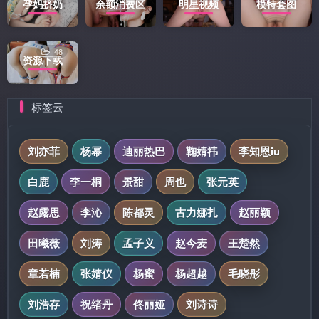
孕妈挤奶
余额消费区
明星视频
模特套图
48
资源下载
标签云
刘亦菲
杨幂
迪丽热巴
鞠婧祎
李知恩iu
白鹿
李一桐
景甜
周也
张元英
赵露思
李沁
陈都灵
古力娜扎
赵丽颖
田曦薇
刘涛
孟子义
赵今麦
王楚然
章若楠
张婧仪
杨蜜
杨超越
毛晓彤
刘浩存
祝绪丹
佟丽娅
刘诗诗