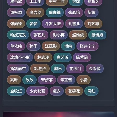
虞书欣
王玉雯
中村一叶
倪妮
张柏芝
谭松韵
张含韵
瑜伽裤
张淼怡
新娘
张雨绮
梦梦
斗罗大陆
孔雪儿
刘艺非
哈妮克孜
张艺凡
彭小苒
赵惟依
眼镜娘
单依纯
孙千
江疏影
博纳
桜井宁宁
冰糖小小酥
林志玲
唐艺昕
陈紫函
斯凯丽空
DL热巴
戴米
艳照门
金采源
高叶
欣欣
宋妍霏
辛芷蕾
小爱
金旼炡
少女映画
瞳夕
花碎花
网红