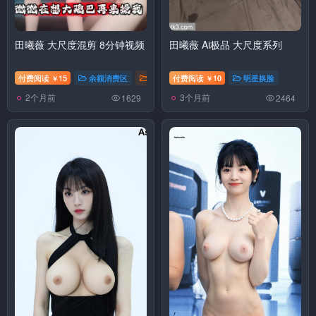
田曦薇 大尺度混剪 8分钟视频
田曦薇 Ai极品 大尺度系列
付费阅读
15
余额消费区
明星换脸
付费阅读
10
明星换脸
￥
￥
2个月前
3个月前
1629
2464