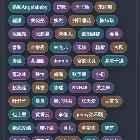
杨颖Angelababy
奶咪
周子瑜
宋雨琦
程潇
关晓彤
柳岩
沖田凜花
陈钰琪
张靓颖
张碧晨
宋祖儿
欧阳娜娜
金晨
曾黎
金智秀
林允儿
宋轶
杨紫
古风
唐嫣
高圆圆
Jennie
宫胁咲良
高桥千凛
范冰冰
孙怡
徐璐
张予曦
小初
赵美延
韩雪
陈瑶
SNH48
关之琳
叶舒华
晨晨
濑户环奈
张天爱
吴宣仪
包上恩
黄霄云
李佳
jenny孙禾颐
杂志改编
喵小吉
灵儿
蒋依依
晓芝