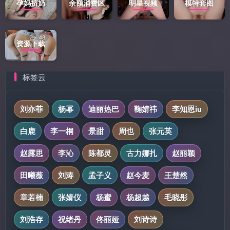
孕妈挤奶
余额消费区
明星视频
模特套图
48
资源下载
标签云
刘亦菲
杨幂
迪丽热巴
鞠婧祎
李知恩iu
白鹿
李一桐
景甜
周也
张元英
赵露思
李沁
陈都灵
古力娜扎
赵丽颖
田曦薇
刘涛
孟子义
赵今麦
王楚然
章若楠
张婧仪
杨蜜
杨超越
毛晓彤
刘浩存
祝绪丹
佟丽娅
刘诗诗