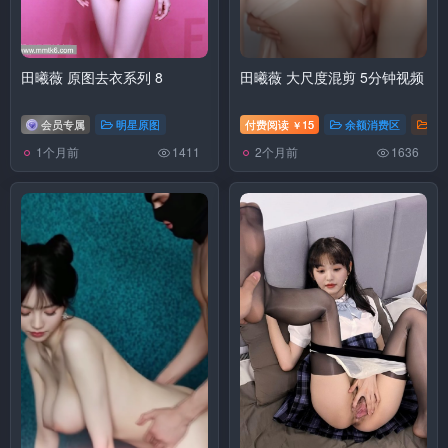
田曦薇 原图去衣系列 8
田曦薇 大尺度混剪 5分钟视频
会员专属
明星原图
付费阅读
15
余额消费区
明
￥
1个月前
2个月前
1411
1636