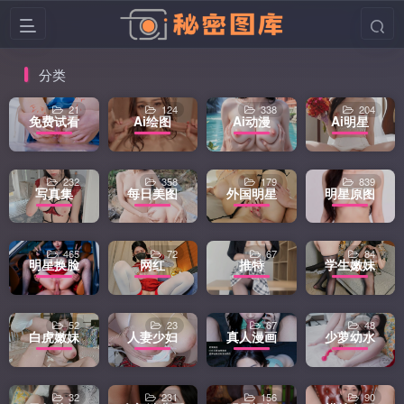
分类
21
124
338
204
免费试看
Ai绘图
Ai动漫
Ai明星
232
358
179
839
写真集
每日美图
外国明星
明星原图
465
72
67
84
明星换脸
网红
推特
学生嫩妹
52
23
67
48
白虎嫩妹
人妻少妇
真人漫画
少萝幼水
32
231
156
90