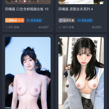
田曦薇 口交含精视频合集 10
田曦薇 原图去衣系列 4
付费阅读
13
明星视频
会员专属
明星原图
￥
9个月前
10个月前
4207
2291