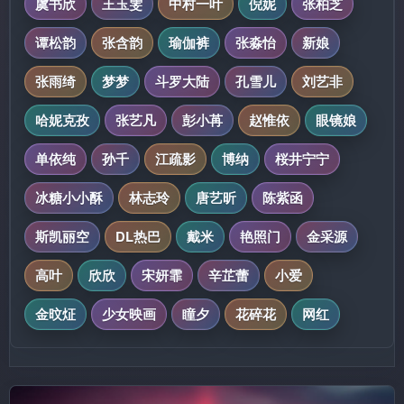
虞书欣
王玉雯
中村一叶
倪妮
张柏芝
谭松韵
张含韵
瑜伽裤
张淼怡
新娘
张雨绮
梦梦
斗罗大陆
孔雪儿
刘艺非
哈妮克孜
张艺凡
彭小苒
赵惟依
眼镜娘
单依纯
孙千
江疏影
博纳
桜井宁宁
冰糖小小酥
林志玲
唐艺昕
陈紫函
斯凯丽空
DL热巴
戴米
艳照门
金采源
高叶
欣欣
宋妍霏
辛芷蕾
小爱
金旼炡
少女映画
瞳夕
花碎花
网红