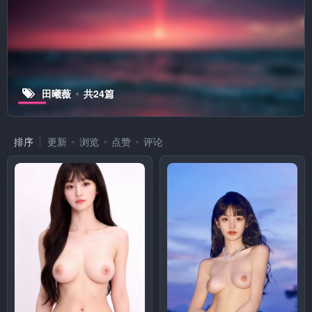
田曦薇
共24篇
排序
更新
浏览
点赞
评论