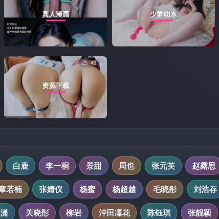
真人漫画
少萝幼水
48
资源下载
白鹿
李一桐
景甜
周也
张元英
赵露思
章若楠
张婧仪
杨蜜
杨超越
毛晓彤
刘浩存
程潇
关晓彤
柳岩
沖田凜花
陈钰琪
张靓颖