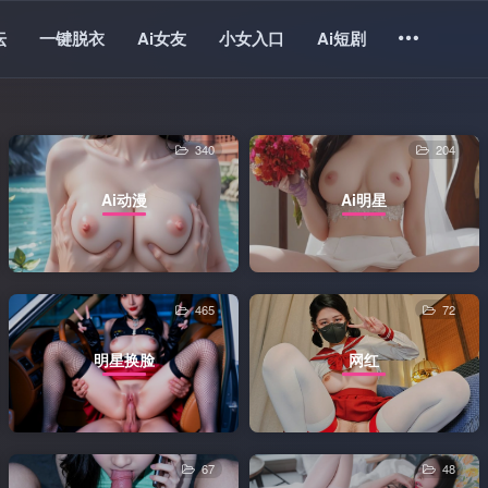
坛
一键脱衣
Ai女友
小女入口
Ai短剧
340
204
Ai动漫
Ai明星
465
72
明星换脸
网红
67
48