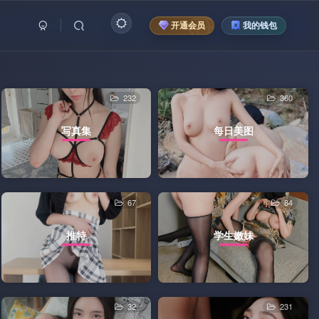
开通会员
我的钱包
232
360
写真集
每日美图
67
84
推特
学生嫩妹
32
231