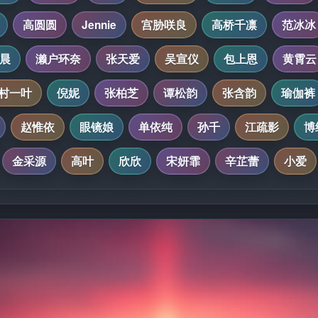
高圆圆
Jennie
宫胁咲良
高桥千凛
范冰冰
晨
濑户环奈
张天爱
吴宣仪
包上恩
黄霄云
村一叶
倪妮
张柏芝
谭松韵
张含韵
瑜伽裤
赵惟依
眼镜娘
单依纯
孙千
江疏影
博
金采源
高叶
欣欣
宋妍霏
辛芷蕾
小爱