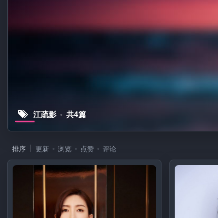
江疏影
共4篇
排序
更新
浏览
点赞
评论