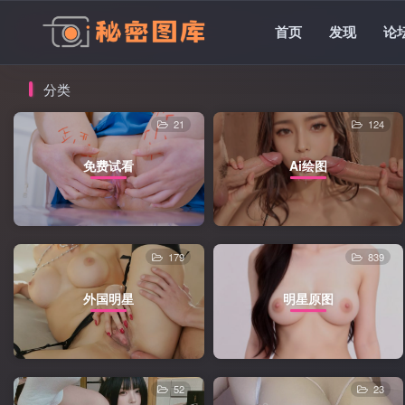
首页
发现
论
分类
21
124
免费试看
Ai绘图
179
839
外国明星
明星原图
52
23