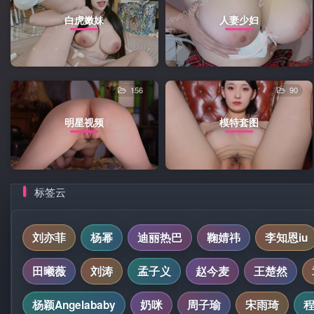
白虎嫩妹
人妻少妇
156
90
明星视频
模特套图
标签云
刘亦菲
杨幂
迪丽热巴
鞠婧祎
李知恩iu
田曦薇
刘涛
孟子义
赵今麦
王楚然
杨颖Angelababy
奶咪
周子瑜
宋雨琦