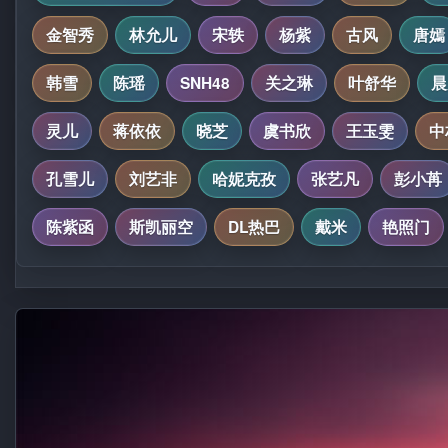
金智秀
林允儿
宋轶
杨紫
古风
唐嫣
韩雪
陈瑶
SNH48
关之琳
叶舒华
晨
灵儿
蒋依依
晓芝
虞书欣
王玉雯
中
孔雪儿
刘艺非
哈妮克孜
张艺凡
彭小苒
陈紫函
斯凯丽空
DL热巴
戴米
艳照门