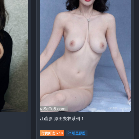
江疏影 原图去衣系列 1
付费阅读
10
明星原图
￥