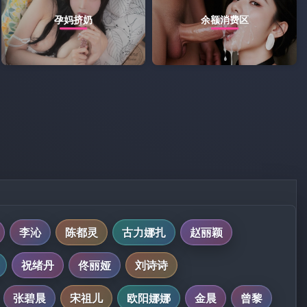
孕妈挤奶
余额消费区
李沁
陈都灵
古力娜扎
赵丽颖
祝绪丹
佟丽娅
刘诗诗
张碧晨
宋祖儿
欧阳娜娜
金晨
曾黎