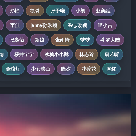
孙怡
徐璐
张予曦
小初
赵美延
李佳
jenny孙禾颐
杂志改编
喵小吉
张淼怡
新娘
张雨绮
梦梦
斗罗大陆
纳
桜井宁宁
冰糖小小酥
林志玲
唐艺昕
金旼炡
少女映画
瞳夕
花碎花
网红