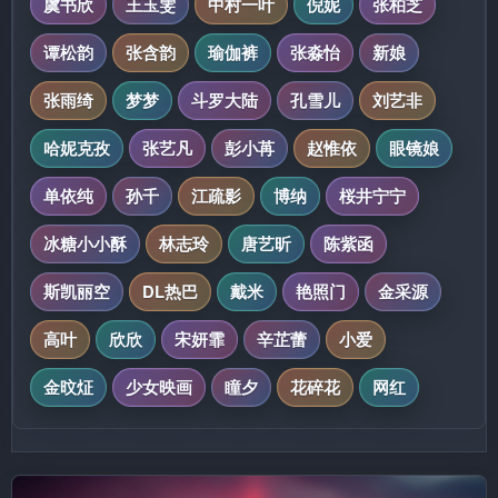
虞书欣
王玉雯
中村一叶
倪妮
张柏芝
谭松韵
张含韵
瑜伽裤
张淼怡
新娘
张雨绮
梦梦
斗罗大陆
孔雪儿
刘艺非
哈妮克孜
张艺凡
彭小苒
赵惟依
眼镜娘
单依纯
孙千
江疏影
博纳
桜井宁宁
冰糖小小酥
林志玲
唐艺昕
陈紫函
斯凯丽空
DL热巴
戴米
艳照门
金采源
高叶
欣欣
宋妍霏
辛芷蕾
小爱
金旼炡
少女映画
瞳夕
花碎花
网红