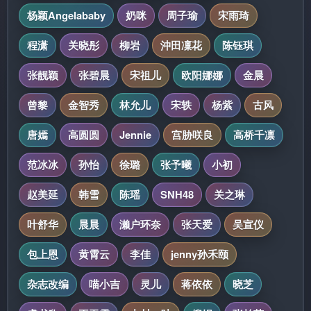
杨颖Angelababy
奶咪
周子瑜
宋雨琦
程潇
关晓彤
柳岩
沖田凜花
陈钰琪
张靓颖
张碧晨
宋祖儿
欧阳娜娜
金晨
曾黎
金智秀
林允儿
宋轶
杨紫
古风
唐嫣
高圆圆
Jennie
宫胁咲良
高桥千凛
范冰冰
孙怡
徐璐
张予曦
小初
赵美延
韩雪
陈瑶
SNH48
关之琳
叶舒华
晨晨
濑户环奈
张天爱
吴宣仪
包上恩
黄霄云
李佳
jenny孙禾颐
杂志改编
喵小吉
灵儿
蒋依依
晓芝