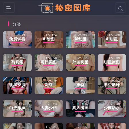
分类
21
124
338
200
免费试看
Ai绘图
Ai动漫
Ai明星
232
358
179
839
写真集
每日美图
外国明星
明星原图
462
72
67
84
明星换脸
网红
推特
学生嫩妹
52
23
67
48
白虎嫩妹
人妻少妇
真人漫画
少萝幼水
32
231
156
90