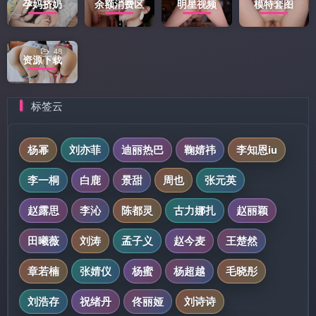
孕妈挤奶
余额消费区
明星视频
模特套图
48
资源下载
标签云
杨幂
刘亦菲
迪丽热巴
鞠婧祎
李知恩iu
李一桐
白鹿
景甜
周也
张元英
赵露思
李沁
陈都灵
古力娜扎
赵丽颖
田曦薇
刘涛
孟子义
赵今麦
王楚然
章若楠
张婧仪
杨蜜
杨超越
毛晓彤
刘浩存
祝绪丹
佟丽娅
刘诗诗