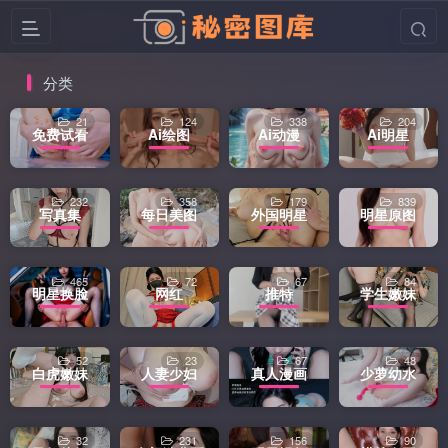
分类
21
124
338
204
免费试看
Ai绘图
Ai动漫
Ai明星
232
358
179
839
写真集
每日美图
外国明星
明星原图
465
72
67
84
明星换脸
网红
推特
学生嫩妹
52
23
67
48
白虎嫩妹
人妻少妇
真人漫画
少萝幼水
32
231
156
90