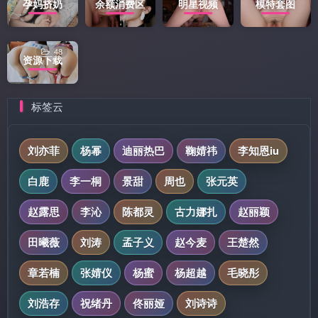
孕妈挤奶
余额消费区
明星视频
模特套图
48
资源下载
标签云
刘亦菲
杨幂
迪丽热巴
鞠婧祎
李知恩iu
白鹿
李一桐
景甜
周也
张元英
赵露思
李沁
陈都灵
古力娜扎
赵丽颖
田曦薇
刘涛
孟子义
赵今麦
王楚然
章若楠
张婧仪
杨蜜
杨超越
毛晓彤
刘浩存
祝绪丹
佟丽娅
刘诗诗