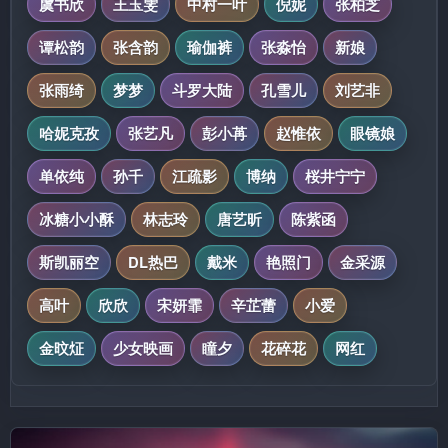
虞书欣
王玉雯
中村一叶
倪妮
张柏芝
谭松韵
张含韵
瑜伽裤
张淼怡
新娘
张雨绮
梦梦
斗罗大陆
孔雪儿
刘艺非
哈妮克孜
张艺凡
彭小苒
赵惟依
眼镜娘
单依纯
孙千
江疏影
博纳
桜井宁宁
冰糖小小酥
林志玲
唐艺昕
陈紫函
斯凯丽空
DL热巴
戴米
艳照门
金采源
高叶
欣欣
宋妍霏
辛芷蕾
小爱
金旼炡
少女映画
瞳夕
花碎花
网红