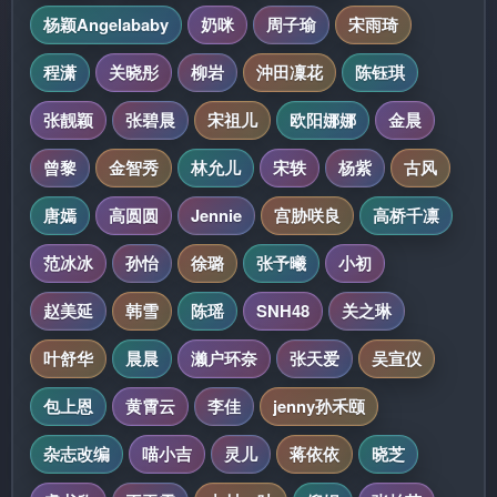
杨颖Angelababy
奶咪
周子瑜
宋雨琦
程潇
关晓彤
柳岩
沖田凜花
陈钰琪
张靓颖
张碧晨
宋祖儿
欧阳娜娜
金晨
曾黎
金智秀
林允儿
宋轶
杨紫
古风
唐嫣
高圆圆
Jennie
宫胁咲良
高桥千凛
范冰冰
孙怡
徐璐
张予曦
小初
赵美延
韩雪
陈瑶
SNH48
关之琳
叶舒华
晨晨
濑户环奈
张天爱
吴宣仪
包上恩
黄霄云
李佳
jenny孙禾颐
杂志改编
喵小吉
灵儿
蒋依依
晓芝