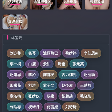
孕妈挤奶
余额消费区
明星视频
模特套图
48
资源下载
标签云
刘亦菲
杨幂
迪丽热巴
鞠婧祎
李知恩iu
李一桐
白鹿
景甜
周也
张元英
赵露思
李沁
陈都灵
古力娜扎
赵丽颖
田曦薇
刘涛
孟子义
赵今麦
王楚然
章若楠
张婧仪
杨蜜
杨超越
毛晓彤
刘浩存
祝绪丹
佟丽娅
刘诗诗