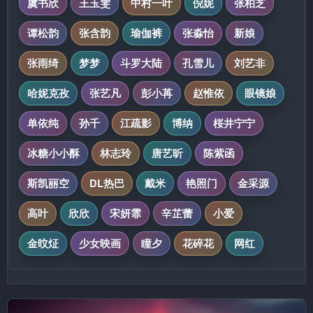
虞书欣
王玉雯
中村一叶
倪妮
张柏芝
谭松韵
张含韵
瑜伽裤
张淼怡
新娘
张雨绮
梦梦
斗罗大陆
孔雪儿
刘艺非
哈妮克孜
张艺凡
彭小苒
赵惟依
眼镜娘
单依纯
孙千
江疏影
博纳
桜井宁宁
冰糖小小酥
林志玲
唐艺昕
陈紫函
斯凯丽空
DL热巴
戴米
艳照门
金采源
高叶
欣欣
宋妍霏
辛芷蕾
小爱
金旼炡
少女映画
瞳夕
花碎花
网红