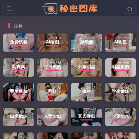
分类
21
124
338
202
免费试看
Ai绘图
Ai动漫
Ai明星
232
358
179
839
写真集
每日美图
外国明星
明星原图
465
72
67
84
明星换脸
网红
推特
学生嫩妹
52
23
67
48
白虎嫩妹
人妻少妇
真人漫画
少萝幼水
32
231
156
90