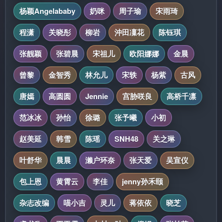
杨颖Angelababy
奶咪
周子瑜
宋雨琦
程潇
关晓彤
柳岩
沖田凜花
陈钰琪
张靓颖
张碧晨
宋祖儿
欧阳娜娜
金晨
曾黎
金智秀
林允儿
宋轶
杨紫
古风
唐嫣
高圆圆
Jennie
宫胁咲良
高桥千凛
范冰冰
孙怡
徐璐
张予曦
小初
赵美延
韩雪
陈瑶
SNH48
关之琳
叶舒华
晨晨
濑户环奈
张天爱
吴宣仪
包上恩
黄霄云
李佳
jenny孙禾颐
杂志改编
喵小吉
灵儿
蒋依依
晓芝