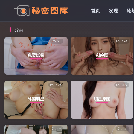
首页
发现
论
分类
21
124
免费试看
Ai绘图
179
839
外国明星
明星原图
52
23