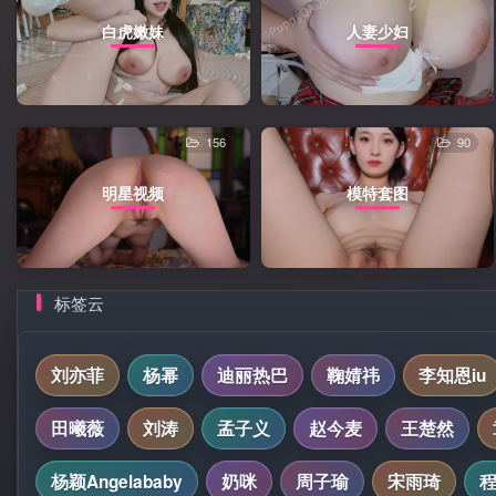
白虎嫩妹
人妻少妇
156
90
明星视频
模特套图
标签云
刘亦菲
杨幂
迪丽热巴
鞠婧祎
李知恩iu
田曦薇
刘涛
孟子义
赵今麦
王楚然
杨颖Angelababy
奶咪
周子瑜
宋雨琦