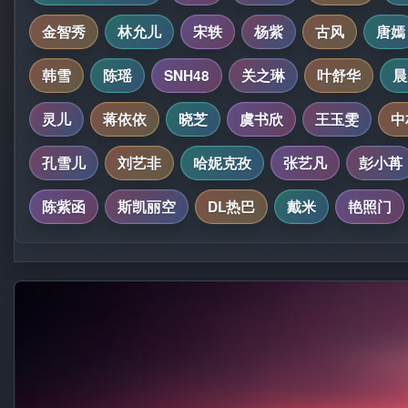
金智秀
林允儿
宋轶
杨紫
古风
唐嫣
韩雪
陈瑶
SNH48
关之琳
叶舒华
晨
灵儿
蒋依依
晓芝
虞书欣
王玉雯
中
孔雪儿
刘艺非
哈妮克孜
张艺凡
彭小苒
陈紫函
斯凯丽空
DL热巴
戴米
艳照门