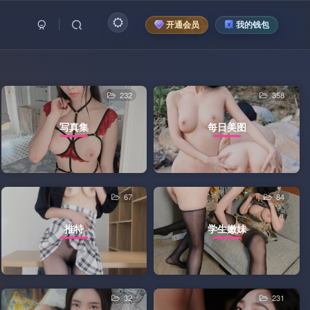
开通会员
我的钱包
232
358
写真集
每日美图
67
84
推特
学生嫩妹
32
231