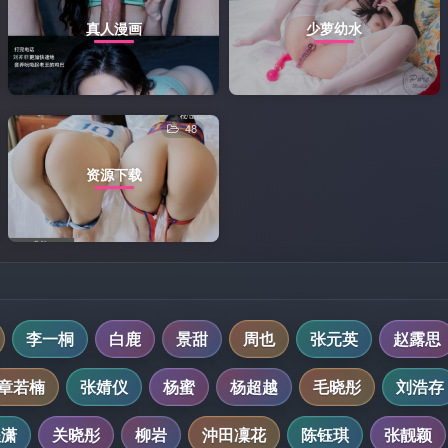
真人漫画
少萝幼水
48
资源下载
李一桐
白鹿
景甜
周也
张元英
赵露思
章若楠
张婧仪
杨蜜
杨超越
毛晓彤
刘浩存
程潇
关晓彤
柳岩
沖田凜花
陈钰琪
张靓颖