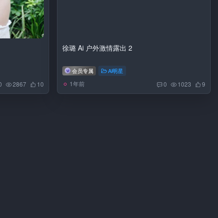
徐璐 Ai 户外激情露出 2
会员专属
Ai明星
1年前
0
2867
10
0
1023
9