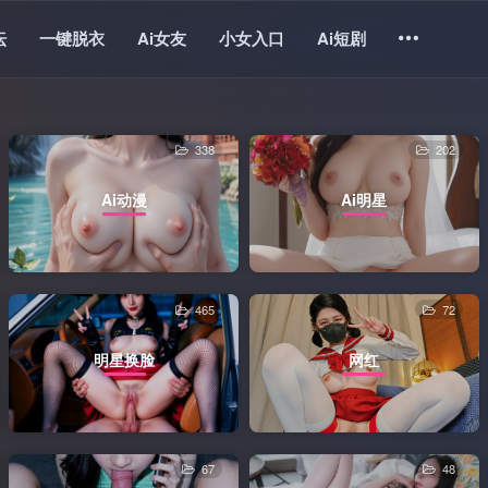
坛
一键脱衣
Ai女友
小女入口
Ai短剧
338
202
Ai动漫
Ai明星
465
72
明星换脸
网红
67
48