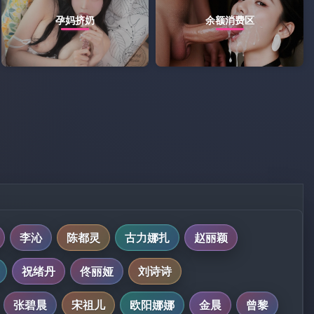
孕妈挤奶
余额消费区
李沁
陈都灵
古力娜扎
赵丽颖
祝绪丹
佟丽娅
刘诗诗
张碧晨
宋祖儿
欧阳娜娜
金晨
曾黎