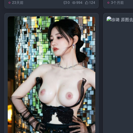
23天前
3个月前
0
994
124