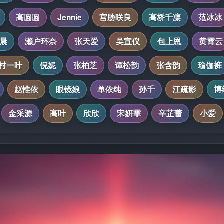
高圆圆
Jennie
宫胁咲良
高桥千凛
范冰冰
晨
濑户环奈
张天爱
吴宣仪
包上恩
黄霄云
村一叶
倪妮
张柏芝
谭松韵
张含韵
瑜伽裤
赵惟依
眼镜娘
单依纯
孙千
江疏影
博
金采源
高叶
欣欣
宋妍霏
辛芷蕾
小爱