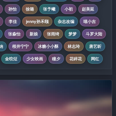
孙怡
徐璐
张予曦
小初
赵美延
李佳
jenny孙禾颐
杂志改编
喵小吉
张淼怡
新娘
张雨绮
梦梦
斗罗大陆
纳
桜井宁宁
冰糖小小酥
林志玲
唐艺昕
金旼炡
少女映画
瞳夕
花碎花
网红