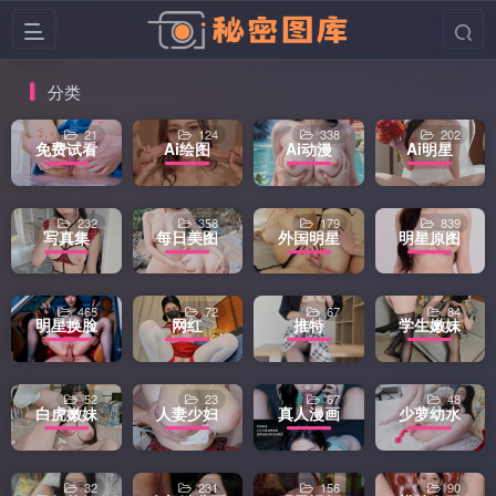
分类
21
124
338
202
免费试看
Ai绘图
Ai动漫
Ai明星
232
358
179
839
写真集
每日美图
外国明星
明星原图
465
72
67
84
明星换脸
网红
推特
学生嫩妹
52
23
67
48
白虎嫩妹
人妻少妇
真人漫画
少萝幼水
32
231
156
90