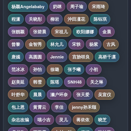
杨颖Angelababy
奶咪
周子瑜
宋雨琦
程潇
关晓彤
柳岩
沖田凜花
陈钰琪
张靓颖
张碧晨
宋祖儿
欧阳娜娜
金晨
曾黎
金智秀
林允儿
宋轶
杨紫
古风
唐嫣
高圆圆
Jennie
宫胁咲良
高桥千凛
范冰冰
孙怡
徐璐
张予曦
小初
赵美延
韩雪
陈瑶
SNH48
关之琳
叶舒华
晨晨
濑户环奈
张天爱
吴宣仪
包上恩
黄霄云
李佳
jenny孙禾颐
杂志改编
喵小吉
灵儿
蒋依依
晓芝