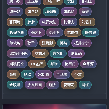
虞书欣
王玉雯
中村一叶
倪妮
张柏芝
谭松韵
张含韵
瑜伽裤
张淼怡
新娘
张雨绮
梦梦
斗罗大陆
孔雪儿
刘艺非
哈妮克孜
张艺凡
彭小苒
赵惟依
眼镜娘
单依纯
孙千
江疏影
博纳
桜井宁宁
冰糖小小酥
林志玲
唐艺昕
陈紫函
斯凯丽空
DL热巴
戴米
艳照门
金采源
高叶
欣欣
宋妍霏
辛芷蕾
小爱
金旼炡
少女映画
瞳夕
花碎花
网红