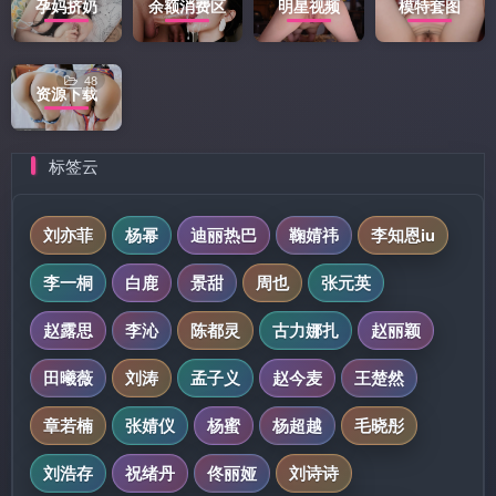
孕妈挤奶
余额消费区
明星视频
模特套图
48
资源下载
标签云
刘亦菲
杨幂
迪丽热巴
鞠婧祎
李知恩iu
李一桐
白鹿
景甜
周也
张元英
赵露思
李沁
陈都灵
古力娜扎
赵丽颖
田曦薇
刘涛
孟子义
赵今麦
王楚然
章若楠
张婧仪
杨蜜
杨超越
毛晓彤
刘浩存
祝绪丹
佟丽娅
刘诗诗