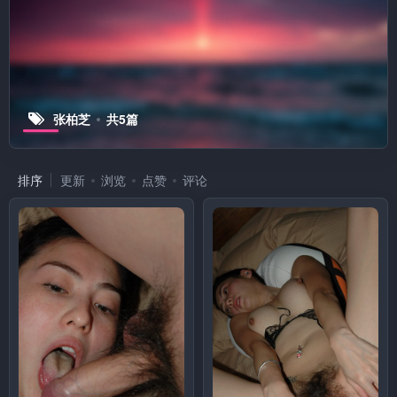
张柏芝
共5篇
排序
更新
浏览
点赞
评论