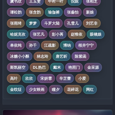
虞书欣
王玉雯
中村一叶
倪妮
张柏芝
谭松韵
张含韵
瑜伽裤
张淼怡
新娘
张雨绮
梦梦
斗罗大陆
孔雪儿
刘艺非
哈妮克孜
张艺凡
彭小苒
赵惟依
眼镜娘
单依纯
孙千
江疏影
博纳
桜井宁宁
冰糖小小酥
林志玲
唐艺昕
陈紫函
斯凯丽空
DL热巴
戴米
艳照门
金采源
高叶
欣欣
宋妍霏
辛芷蕾
小爱
金旼炡
少女映画
瞳夕
花碎花
网红