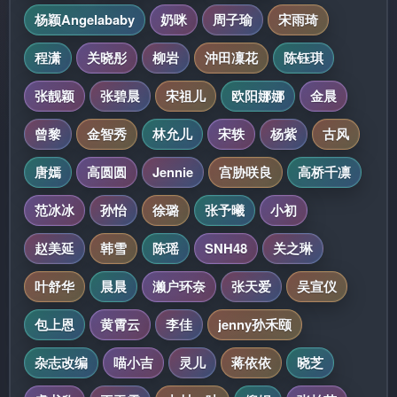
杨颖Angelababy
奶咪
周子瑜
宋雨琦
程潇
关晓彤
柳岩
沖田凜花
陈钰琪
张靓颖
张碧晨
宋祖儿
欧阳娜娜
金晨
曾黎
金智秀
林允儿
宋轶
杨紫
古风
唐嫣
高圆圆
Jennie
宫胁咲良
高桥千凛
范冰冰
孙怡
徐璐
张予曦
小初
赵美延
韩雪
陈瑶
SNH48
关之琳
叶舒华
晨晨
濑户环奈
张天爱
吴宣仪
包上恩
黄霄云
李佳
jenny孙禾颐
杂志改编
喵小吉
灵儿
蒋依依
晓芝