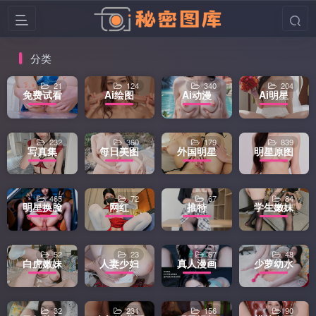
分类
21
124
340
204
免费试看
Ai绘图
Ai动漫
Ai明星
232
360
179
839
写真集
每日美图
外国明星
明星原图
465
72
67
84
明星换脸
网红
推特
学生嫩妹
52
23
67
48
白虎嫩妹
人妻少妇
真人漫画
少萝幼水
32
231
156
90