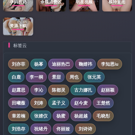
孕妈挤奶
余额消费区
明星视频
模特套图
48
资源下载
标签云
刘亦菲
杨幂
迪丽热巴
鞠婧祎
李知恩iu
白鹿
李一桐
景甜
周也
张元英
赵露思
李沁
陈都灵
古力娜扎
赵丽颖
田曦薇
刘涛
孟子义
赵今麦
王楚然
章若楠
张婧仪
杨蜜
杨超越
毛晓彤
刘浩存
祝绪丹
佟丽娅
刘诗诗