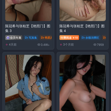
陈冠希与张柏芝【艳照门】图
陈冠希与张柏芝【艳照门】图
集 3
集 4
会员专属
写真集
明星原图
付费阅读
10
余额消费区
写
￥
4天前
3个月前
3.4W+
7959