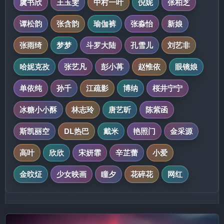
虞书欣
王玉雯
中村一叶
倪妮
张柏芝
谭松韵
张含韵
瑜伽裤
张淼怡
新娘
张雨绮
梦梦
斗罗大陆
孔雪儿
刘艺非
哈妮克孜
张艺凡
彭小苒
赵惟依
眼镜娘
单依纯
孙千
江疏影
博纳
桜井宁宁
冰糖小小酥
林志玲
唐艺昕
陈紫函
斯凯丽空
DL热巴
戴米
艳照门
金采源
高叶
欣欣
宋妍霏
辛芷蕾
小爱
金旼炡
少女映画
瞳夕
花碎花
网红