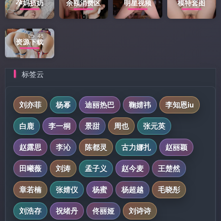
孕妈挤奶
余额消费区
明星视频
模特套图
48
资源下载
标签云
刘亦菲
杨幂
迪丽热巴
鞠婧祎
李知恩iu
白鹿
李一桐
景甜
周也
张元英
赵露思
李沁
陈都灵
古力娜扎
赵丽颖
田曦薇
刘涛
孟子义
赵今麦
王楚然
章若楠
张婧仪
杨蜜
杨超越
毛晓彤
刘浩存
祝绪丹
佟丽娅
刘诗诗