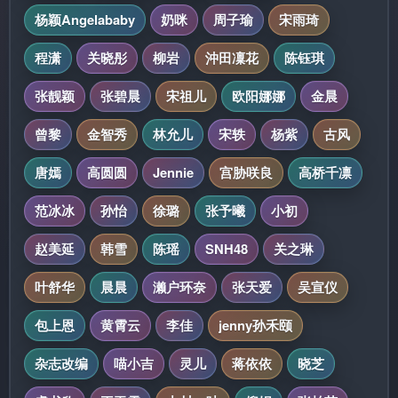
杨颖Angelababy
奶咪
周子瑜
宋雨琦
程潇
关晓彤
柳岩
沖田凜花
陈钰琪
张靓颖
张碧晨
宋祖儿
欧阳娜娜
金晨
曾黎
金智秀
林允儿
宋轶
杨紫
古风
唐嫣
高圆圆
Jennie
宫胁咲良
高桥千凛
范冰冰
孙怡
徐璐
张予曦
小初
赵美延
韩雪
陈瑶
SNH48
关之琳
叶舒华
晨晨
濑户环奈
张天爱
吴宣仪
包上恩
黄霄云
李佳
jenny孙禾颐
杂志改编
喵小吉
灵儿
蒋依依
晓芝