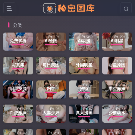
分类
21
124
340
204
免费试看
Ai绘图
Ai动漫
Ai明星
232
360
179
839
写真集
每日美图
外国明星
明星原图
465
72
67
84
明星换脸
网红
推特
学生嫩妹
52
23
67
48
白虎嫩妹
人妻少妇
真人漫画
少萝幼水
32
231
156
90