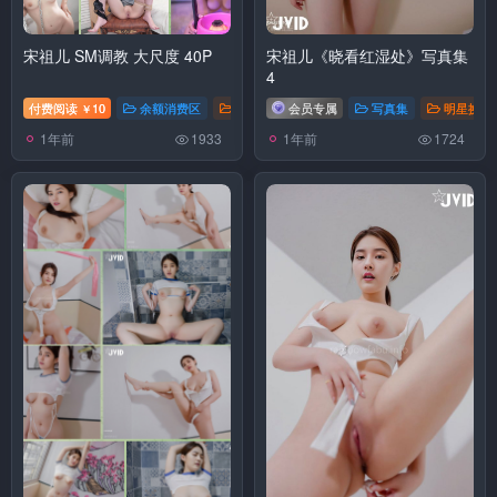
宋祖儿 SM调教 大尺度 40P
宋祖儿《晓看红湿处》写真集
4
付费阅读
10
余额消费区
明星换脸
会员专属
写真集
明星换脸
￥
1年前
1年前
1933
1724