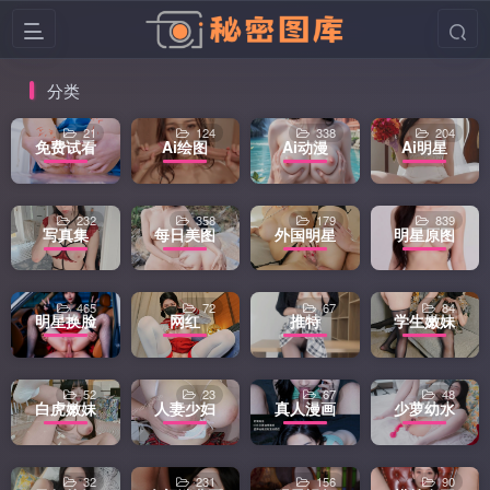
分类
21
124
338
204
免费试看
Ai绘图
Ai动漫
Ai明星
232
358
179
839
写真集
每日美图
外国明星
明星原图
465
72
67
84
明星换脸
网红
推特
学生嫩妹
52
23
67
48
白虎嫩妹
人妻少妇
真人漫画
少萝幼水
32
231
156
90