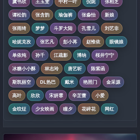
虞书欣
王玉雯
中村一叶
倪妮
张柏芝
谭松韵
张含韵
瑜伽裤
张淼怡
新娘
张雨绮
梦梦
斗罗大陆
孔雪儿
刘艺非
哈妮克孜
张艺凡
彭小苒
赵惟依
眼镜娘
单依纯
孙千
江疏影
博纳
桜井宁宁
冰糖小小酥
林志玲
唐艺昕
陈紫函
斯凯丽空
DL热巴
戴米
艳照门
金采源
高叶
欣欣
宋妍霏
辛芷蕾
小爱
金旼炡
少女映画
瞳夕
花碎花
网红