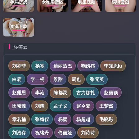
孕妈挤奶
余额消费区
明星视频
模特套图
48
资源下载
标签云
刘亦菲
杨幂
迪丽热巴
鞠婧祎
李知恩iu
白鹿
李一桐
景甜
周也
张元英
赵露思
李沁
陈都灵
古力娜扎
赵丽颖
田曦薇
刘涛
孟子义
赵今麦
王楚然
章若楠
张婧仪
杨蜜
杨超越
毛晓彤
刘浩存
祝绪丹
佟丽娅
刘诗诗