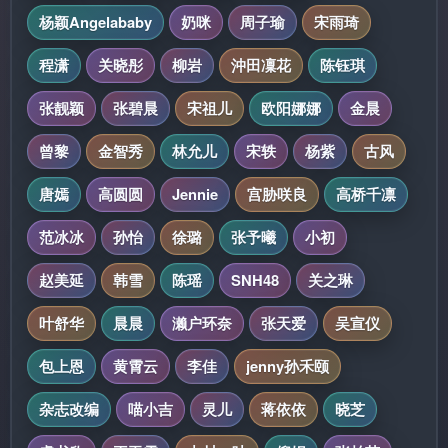
杨颖Angelababy
奶咪
周子瑜
宋雨琦
程潇
关晓彤
柳岩
沖田凜花
陈钰琪
张靓颖
张碧晨
宋祖儿
欧阳娜娜
金晨
曾黎
金智秀
林允儿
宋轶
杨紫
古风
唐嫣
高圆圆
Jennie
宫胁咲良
高桥千凛
范冰冰
孙怡
徐璐
张予曦
小初
赵美延
韩雪
陈瑶
SNH48
关之琳
叶舒华
晨晨
濑户环奈
张天爱
吴宣仪
包上恩
黄霄云
李佳
jenny孙禾颐
杂志改编
喵小吉
灵儿
蒋依依
晓芝