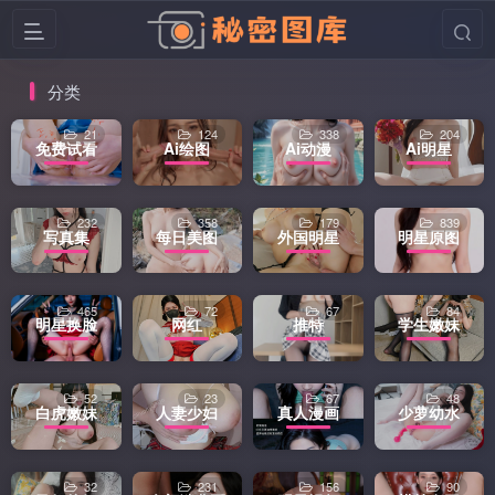
分类
21
124
338
204
免费试看
Ai绘图
Ai动漫
Ai明星
232
358
179
839
写真集
每日美图
外国明星
明星原图
465
72
67
84
明星换脸
网红
推特
学生嫩妹
52
23
67
48
白虎嫩妹
人妻少妇
真人漫画
少萝幼水
32
231
156
90