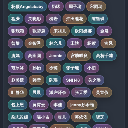
杨颖Angelababy
奶咪
周子瑜
宋雨琦
程潇
关晓彤
柳岩
沖田凜花
陈钰琪
张靓颖
张碧晨
宋祖儿
欧阳娜娜
金晨
曾黎
金智秀
林允儿
宋轶
杨紫
古风
唐嫣
高圆圆
Jennie
宫胁咲良
高桥千凛
范冰冰
孙怡
徐璐
张予曦
小初
赵美延
韩雪
陈瑶
SNH48
关之琳
叶舒华
晨晨
濑户环奈
张天爱
吴宣仪
包上恩
黄霄云
李佳
jenny孙禾颐
杂志改编
喵小吉
灵儿
蒋依依
晓芝