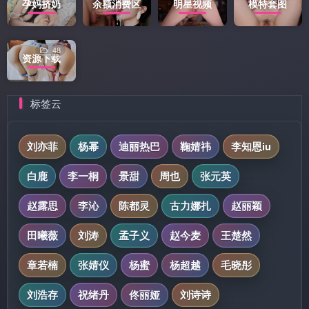
孕妈挤奶
余额消费区
明星视频
模特套图
48
资源下载
标签云
刘亦菲
杨幂
迪丽热巴
鞠婧祎
李知恩iu
白鹿
李一桐
景甜
周也
张元英
赵露思
李沁
陈都灵
古力娜扎
赵丽颖
田曦薇
刘涛
孟子义
赵今麦
王楚然
章若楠
张婧仪
杨蜜
杨超越
毛晓彤
刘浩存
祝绪丹
佟丽娅
刘诗诗