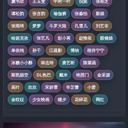
虞书欣
王玉雯
中村一叶
倪妮
张柏芝
谭松韵
张含韵
瑜伽裤
张淼怡
新娘
张雨绮
梦梦
斗罗大陆
孔雪儿
刘艺非
哈妮克孜
张艺凡
彭小苒
赵惟依
眼镜娘
单依纯
孙千
江疏影
博纳
桜井宁宁
冰糖小小酥
林志玲
唐艺昕
陈紫函
斯凯丽空
DL热巴
戴米
艳照门
金采源
高叶
欣欣
宋妍霏
辛芷蕾
小爱
金旼炡
少女映画
瞳夕
花碎花
网红