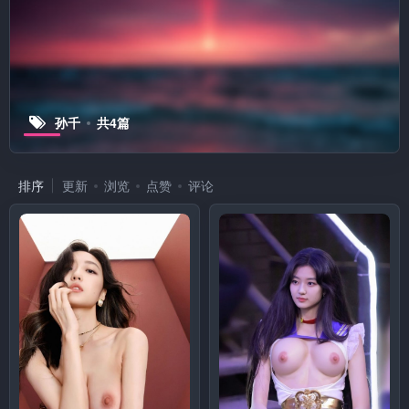
孙千
共4篇
排序
更新
浏览
点赞
评论