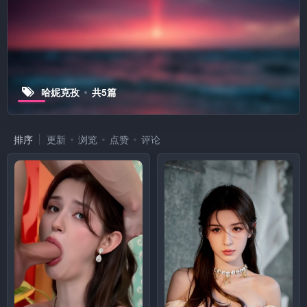
哈妮克孜
共5篇
排序
更新
浏览
点赞
评论