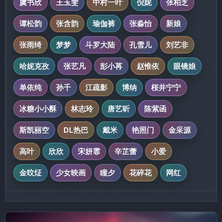
虞书欣
王玉雯
中村一叶
倪妮
张柏芝
谭松韵
张含韵
瑜伽裤
张淼怡
新娘
张雨绮
梦梦
斗罗大陆
孔雪儿
刘艺非
哈妮克孜
张艺凡
彭小苒
赵惟依
眼镜娘
单依纯
孙千
江疏影
博纳
桜井宁宁
冰糖小小酥
林志玲
唐艺昕
陈紫函
斯凯丽空
DL热巴
戴米
艳照门
金采源
高叶
欣欣
宋妍霏
辛芷蕾
小爱
金旼炡
少女映画
瞳夕
花碎花
网红