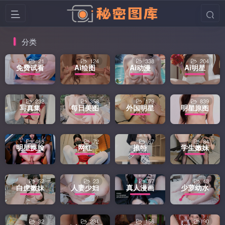
分类
21
124
338
204
免费试看
Ai绘图
Ai动漫
Ai明星
232
358
179
839
写真集
每日美图
外国明星
明星原图
465
72
67
84
明星换脸
网红
推特
学生嫩妹
52
23
67
48
白虎嫩妹
人妻少妇
真人漫画
少萝幼水
32
231
156
90