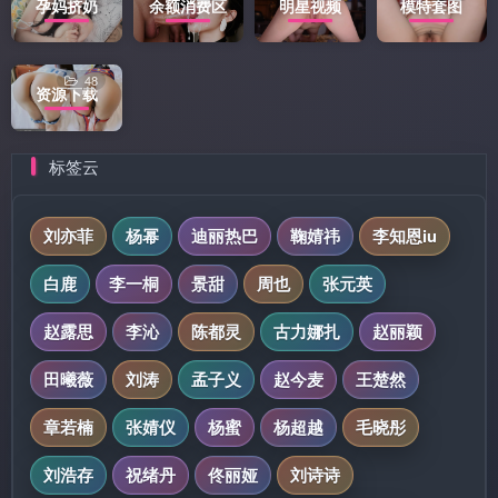
孕妈挤奶
余额消费区
明星视频
模特套图
48
资源下载
标签云
刘亦菲
杨幂
迪丽热巴
鞠婧祎
李知恩iu
白鹿
李一桐
景甜
周也
张元英
赵露思
李沁
陈都灵
古力娜扎
赵丽颖
田曦薇
刘涛
孟子义
赵今麦
王楚然
章若楠
张婧仪
杨蜜
杨超越
毛晓彤
刘浩存
祝绪丹
佟丽娅
刘诗诗