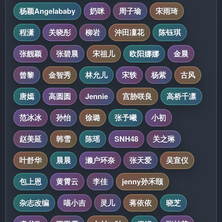
杨颖Angelababy
奶咪
周子瑜
宋雨琦
程潇
关晓彤
柳岩
沖田凜花
陈钰琪
张靓颖
张碧晨
宋祖儿
欧阳娜娜
金晨
曾黎
金智秀
林允儿
宋轶
杨紫
古风
唐嫣
高圆圆
Jennie
宫胁咲良
高桥千凛
范冰冰
孙怡
徐璐
张予曦
小初
赵美延
韩雪
陈瑶
SNH48
关之琳
叶舒华
晨晨
濑户环奈
张天爱
吴宣仪
包上恩
黄霄云
李佳
jenny孙禾颐
杂志改编
喵小吉
灵儿
蒋依依
晓芝