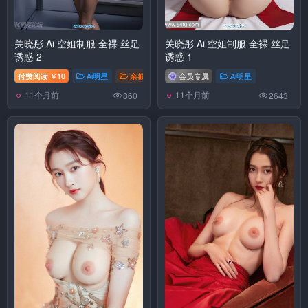
关晓彤 Ai 空姐制服 全裸 丝足
关晓彤 Ai 空姐制服 全裸 丝足
诱惑 2
诱惑 1
付费阅读
10
Ai明星
余额消费区
会员专属
Ai明星
￥
11个月前
11个月前
860
2643