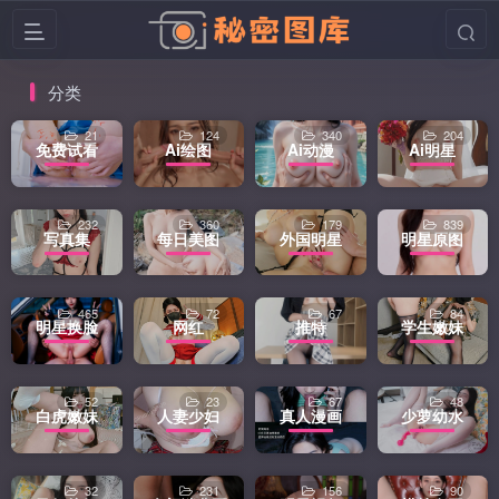
分类
21
124
340
204
免费试看
Ai绘图
Ai动漫
Ai明星
232
360
179
839
写真集
每日美图
外国明星
明星原图
465
72
67
84
明星换脸
网红
推特
学生嫩妹
52
23
67
48
白虎嫩妹
人妻少妇
真人漫画
少萝幼水
32
231
156
90