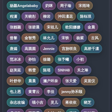
杨颖Angelababy
奶咪
周子瑜
宋雨琦
程潇
关晓彤
柳岩
沖田凜花
陈钰琪
张靓颖
张碧晨
宋祖儿
欧阳娜娜
金晨
曾黎
金智秀
林允儿
宋轶
杨紫
古风
唐嫣
高圆圆
Jennie
宫胁咲良
高桥千凛
范冰冰
孙怡
徐璐
张予曦
小初
赵美延
韩雪
陈瑶
SNH48
关之琳
叶舒华
晨晨
濑户环奈
张天爱
吴宣仪
包上恩
黄霄云
李佳
jenny孙禾颐
杂志改编
喵小吉
灵儿
蒋依依
晓芝