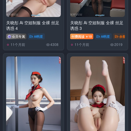
关晓彤 Ai 空姐制服 全裸 丝足
关晓彤 Ai 空姐制服 全裸 丝足
诱惑 4
诱惑 3
会员专属
Ai明星
付费阅读
10
Ai明星
余额消
￥
11个月前
11个月前
4308
2019