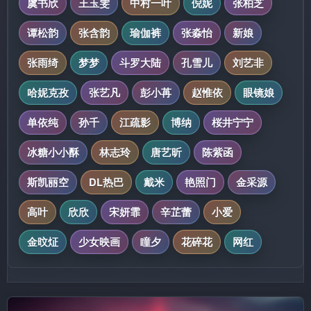
虞书欣
王玉雯
中村一叶
倪妮
张柏芝
谭松韵
张含韵
瑜伽裤
张淼怡
新娘
张雨绮
梦梦
斗罗大陆
孔雪儿
刘艺非
哈妮克孜
张艺凡
彭小苒
赵惟依
眼镜娘
单依纯
孙千
江疏影
博纳
桜井宁宁
冰糖小小酥
林志玲
唐艺昕
陈紫函
斯凯丽空
DL热巴
戴米
艳照门
金采源
高叶
欣欣
宋妍霏
辛芷蕾
小爱
金旼炡
少女映画
瞳夕
花碎花
网红