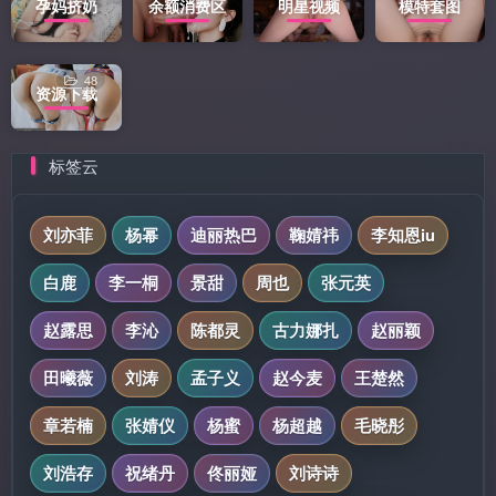
孕妈挤奶
余额消费区
明星视频
模特套图
48
资源下载
标签云
刘亦菲
杨幂
迪丽热巴
鞠婧祎
李知恩iu
白鹿
李一桐
景甜
周也
张元英
赵露思
李沁
陈都灵
古力娜扎
赵丽颖
田曦薇
刘涛
孟子义
赵今麦
王楚然
章若楠
张婧仪
杨蜜
杨超越
毛晓彤
刘浩存
祝绪丹
佟丽娅
刘诗诗