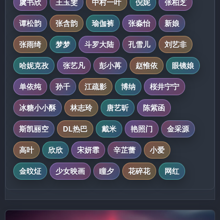
虞书欣
王玉雯
中村一叶
倪妮
张柏芝
谭松韵
张含韵
瑜伽裤
张淼怡
新娘
张雨绮
梦梦
斗罗大陆
孔雪儿
刘艺非
哈妮克孜
张艺凡
彭小苒
赵惟依
眼镜娘
单依纯
孙千
江疏影
博纳
桜井宁宁
冰糖小小酥
林志玲
唐艺昕
陈紫函
斯凯丽空
DL热巴
戴米
艳照门
金采源
高叶
欣欣
宋妍霏
辛芷蕾
小爱
金旼炡
少女映画
瞳夕
花碎花
网红