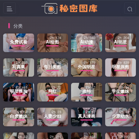
分类
21
124
340
204
免费试看
Ai绘图
Ai动漫
Ai明星
232
360
179
839
写真集
每日美图
外国明星
明星原图
465
72
67
84
明星换脸
网红
推特
学生嫩妹
52
23
67
48
白虎嫩妹
人妻少妇
真人漫画
少萝幼水
32
231
156
90