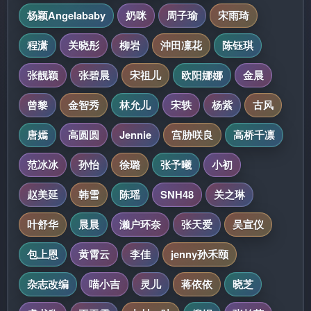
杨颖Angelababy
奶咪
周子瑜
宋雨琦
程潇
关晓彤
柳岩
沖田凜花
陈钰琪
张靓颖
张碧晨
宋祖儿
欧阳娜娜
金晨
曾黎
金智秀
林允儿
宋轶
杨紫
古风
唐嫣
高圆圆
Jennie
宫胁咲良
高桥千凛
范冰冰
孙怡
徐璐
张予曦
小初
赵美延
韩雪
陈瑶
SNH48
关之琳
叶舒华
晨晨
濑户环奈
张天爱
吴宣仪
包上恩
黄霄云
李佳
jenny孙禾颐
杂志改编
喵小吉
灵儿
蒋依依
晓芝