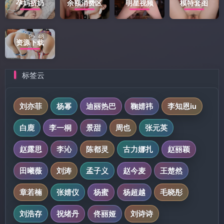
孕妈挤奶
余额消费区
明星视频
模特套图
48
资源下载
标签云
刘亦菲
杨幂
迪丽热巴
鞠婧祎
李知恩iu
白鹿
李一桐
景甜
周也
张元英
赵露思
李沁
陈都灵
古力娜扎
赵丽颖
田曦薇
刘涛
孟子义
赵今麦
王楚然
章若楠
张婧仪
杨蜜
杨超越
毛晓彤
刘浩存
祝绪丹
佟丽娅
刘诗诗